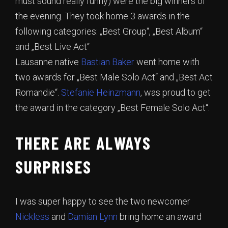
must sound really funny) were the big winners of
the evening. They took home 3 awards in the
following categories: „Best Group“, „Best Album“
and „Best Live Act“
Lausanne native
Bastian Baker
went home with
two awards for „Best Male Solo Act“ and „Best Act
Romandie“.
Stefanie Heinzmann
, was proud to get
the award in the category „Best Female Solo Act“.
THERE ARE ALWAYS
SURPRISES
I was super happy to see the two newcomer
Nickless
and
Damian Lynn
bring home an award