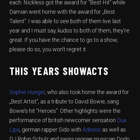
each. Nickless got the award for “Best Hit“ while
Damian went home with the award for „Best
Talent“. I was able to see both of them live last
year and I must say, kudos to both of them, they’re
great. If you have the chance to go to a show,
please do so, you won’t regret it.
THIS YEARS SHOWACTS
Sophie Hunger
, who also took home the award for
„Best Artist“, as a tribute to David Bowie, sang
Bowie’s hit “Heroes”. Other highlights were the
performance of british newcomer sensation
Dua
Lipa
, german rapper Sido with
Adesse
as well as
DJ Robin Schulz and swiss reggae musician Dodo.